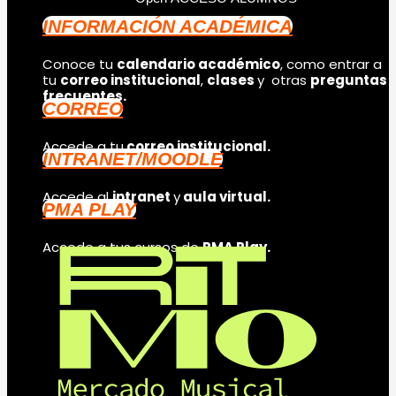
INFORMACIÓN ACADÉMICA
Conoce tu
calendario académico
, como entrar a
tu
correo institucional
,
clases
y otras
preguntas
frecuentes.
CORREO
Accede a tu
correo institucional.
INTRANET/MOODLE
Accede al
intranet
y
aula virtual.
PMA PLAY
Accede a tus cursos de
PMA Play.