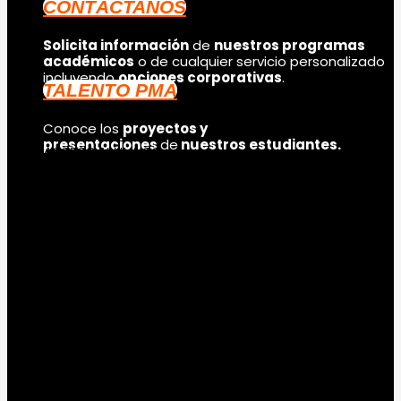
CONTÁCTANOS
Solicita información
de
nuestros programas
académicos
o de cualquier servicio personalizado
incluyendo
opciones corporativas
.
TALENTO PMA
Conoce los
proyectos y
presentaciones
de
nuestros estudiantes.
ACCESO ALUMNOS