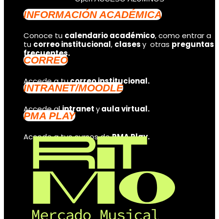
INFORMACIÓN ACADÉMICA
Conoce tu
calendario académico
, como entrar a
tu
correo institucional
,
clases
y otras
preguntas
frecuentes.
CORREO
Accede a tu
correo institucional.
INTRANET/MOODLE
Accede al
intranet
y
aula virtual.
PMA PLAY
Accede a tus cursos de
PMA Play.