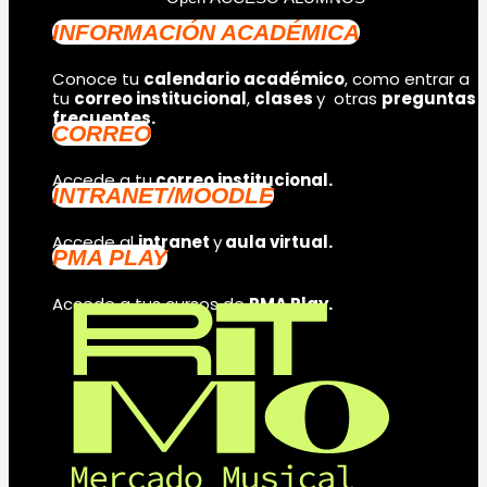
INFORMACIÓN ACADÉMICA
Conoce tu
calendario académico
, como entrar a
tu
correo institucional
,
clases
y otras
preguntas
frecuentes.
CORREO
Accede a tu
correo institucional.
INTRANET/MOODLE
Accede al
intranet
y
aula virtual.
PMA PLAY
Accede a tus cursos de
PMA Play.