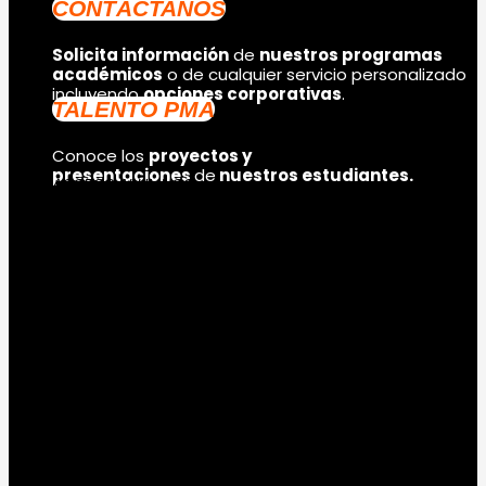
CONTÁCTANOS
Solicita información
de
nuestros programas
académicos
o de cualquier servicio personalizado
incluyendo
opciones corporativas
.
TALENTO PMA
Conoce los
proyectos y
presentaciones
de
nuestros estudiantes.
ACCESO ALUMNOS