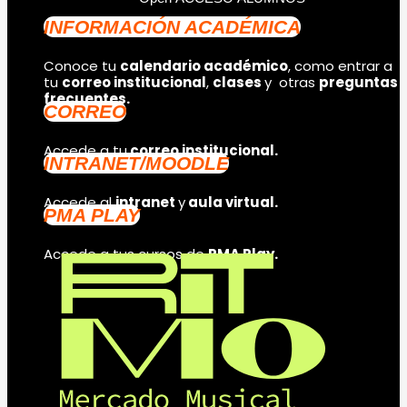
INFORMACIÓN ACADÉMICA
Conoce tu
calendario académico
, como entrar a
tu
correo institucional
,
clases
y otras
preguntas
frecuentes.
CORREO
Accede a tu
correo institucional.
INTRANET/MOODLE
Accede al
intranet
y
aula virtual.
PMA PLAY
Accede a tus cursos de
PMA Play.