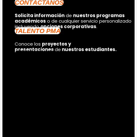
CONTÁCTANOS
Solicita información
de
nuestros programas
académicos
o de cualquier servicio personalizado
incluyendo
opciones corporativas
.
TALENTO PMA
Conoce los
proyectos y
presentaciones
de
nuestros estudiantes.
ACCESO ALUMNOS